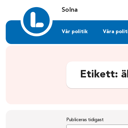
Sök på solna.liberalerna.se
Solna
Vår politik
Våra polit
Etikett:
ä
Publiceras tidigast