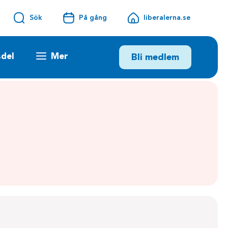
Sök
På gång
liberalerna.se
sdel
Mer
Bli medlem