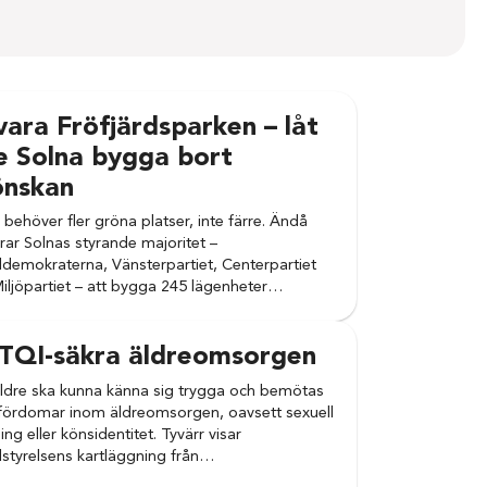
ara Fröfjärdsparken – låt
e Solna bygga bort
önskan
 behöver fler gröna platser, inte färre. Ändå
rar Solnas styrande majoritet –
ldemokraterna, Vänsterpartiet, Centerpartiet
iljöpartiet – att bygga 245 lägenheter…
TQI-säkra äldreomsorgen
äldre ska kunna känna sig trygga och bemötas
fördomar inom äldreomsorgen, oavsett sexuell
ing eller könsidentitet. Tyvärr visar
lstyrelsens kartläggning från…