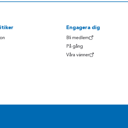
itiker
Engagera dig
son
Bli medlem
På gång
Våra vänner