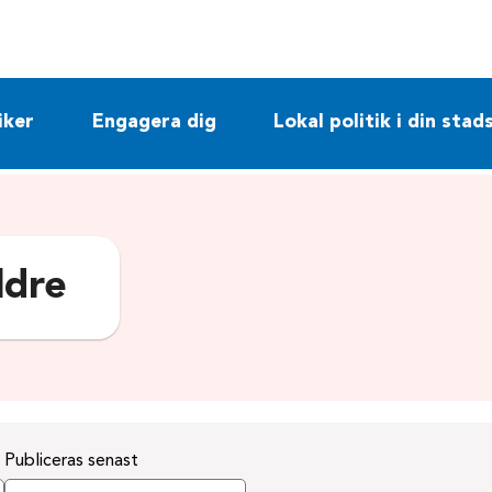
iker
Engagera dig
Lokal politik i din stad
ldre
Publiceras senast