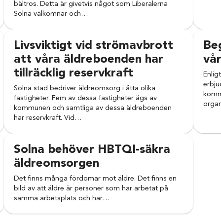
bältros. Detta är givetvis något som Liberalerna
Solna välkomnar och…
Livsviktigt vid strömavbrott
Be
att våra äldreboenden har
vå
tillräcklig reservkraft
Enlig
erbju
Solna stad bedriver äldreomsorg i åtta olika
kommu
fastigheter. Fem av dessa fastigheter ägs av
orga
kommunen och samtliga av dessa äldreboenden
har reservkraft. Vid…
Solna behöver HBTQI-säkra
äldreomsorgen
Det finns många fördomar mot äldre. Det finns en
bild av att äldre är personer som har arbetat på
samma arbetsplats och har…