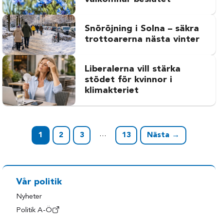
Snöröjning i Solna – säkra
trottoarerna nästa vinter
Liberalerna vill stärka
stödet för kvinnor i
klimakteriet
…
1
2
3
13
Nästa →
Vår politik
Nyheter
Politik A-Ö