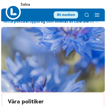
Solna
Bli medlem
Hitta politiker
Uppdrag som innehas av Liberalerna Solna
Våra politiker