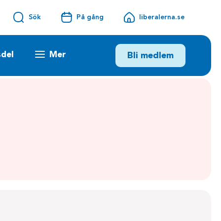
Sök
På gång
liberalerna.se
sdel
Mer
Bli medlem