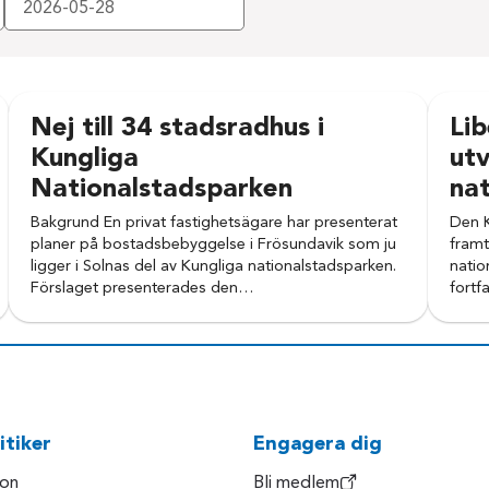
Nej till 34 stadsradhus i
Lib
Kungliga
utv
Nationalstadsparken
na
Bakgrund En privat fastighetsägare har presenterat
Den K
planer på bostadsbebyggelse i Frösundavik som ju
framt
ligger i Solnas del av Kungliga nationalstadsparken.
natio
Förslaget presenterades den…
fortf
itiker
Engagera dig
son
Bli medlem