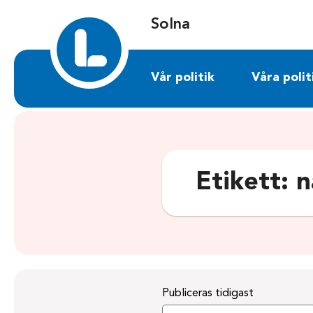
Sök på solna.liberalerna.se
Solna
Vår politik
Våra polit
Etikett:
n
Publiceras tidigast