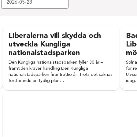
Liberalerna vill skydda och
Bad
utveckla Kungliga
Lib
nationalstadsparken
möj
Den Kungliga nationalstadsparken fyller 30 år –
Solna
framtiden kräver handling Den Kungliga
för r
nationalstadsparken firar trettio år. Trots det saknas
Ulvsu
fortfarande en tydlig plan…
idag