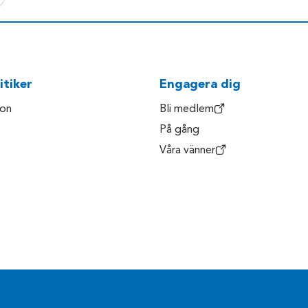
itiker
Engagera dig
son
Bli medlem
På gång
Våra vänner