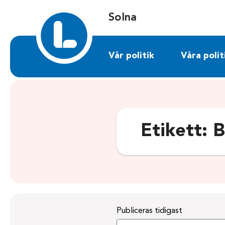
Sök på solna.liberalerna.se
Solna
Vår politik
Våra polit
Etikett:
B
Publiceras tidigast