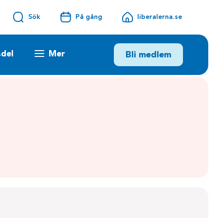
Sök
På gång
liberalerna.se
sdel
Mer
Bli medlem