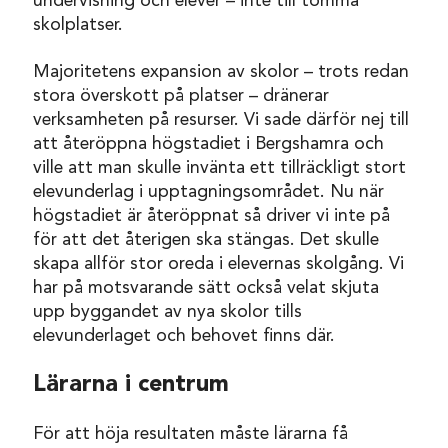
undervisning och elever – inte till tomma
skolplatser.
Majoritetens expansion av skolor – trots redan
stora överskott på platser – dränerar
verksamheten på resurser. Vi sade därför nej till
att återöppna högstadiet i Bergshamra och
ville att man skulle invänta ett tillräckligt stort
elevunderlag i upptagningsområdet. Nu när
högstadiet är återöppnat så driver vi inte på
för att det återigen ska stängas. Det skulle
skapa allför stor oreda i elevernas skolgång. Vi
har på motsvarande sätt också velat skjuta
upp byggandet av nya skolor tills
elevunderlaget och behovet finns där.
Lärarna i centrum
För att höja resultaten måste lärarna få