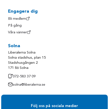
Hylte
Trollhättan
Härryda
Uddevalla
Engagera dig
Kungsbacka
Ulricehamn
Bli medlem
På gång
Kungälv
Varberg
Våra vänner
Laholm
Vårgårda
Lerum
Vänersborg
Solna
Lilla Edet
Åmål
Liberalerna Solna
Lysekil
Öckerö
Solna stadshus, plan 15
Stadshusgången 2
Mark
171 86 Solna
072-583 37 09
solna@liberalerna.se
Följ oss på sociala medier