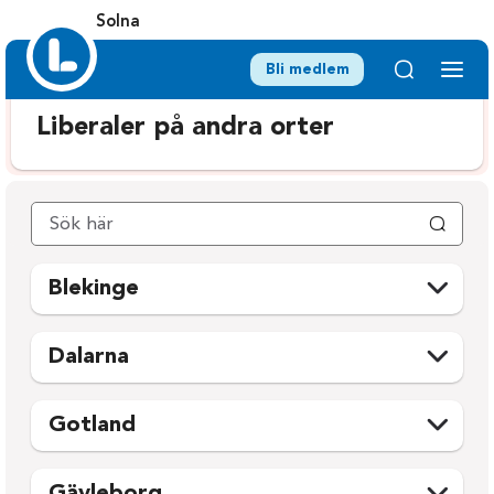
Solna
Bli medlem
Liberaler på andra orter
Blekinge
Karlshamn
Ronneby
Dalarna
Karlskrona
Sölvesborg
Avesta
Mora
Olofström
Gotland
Borlänge
Orsa
Gotland
Falun
Rättvik